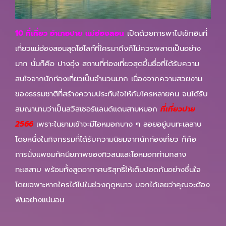
10 ที่เที่ยว อําเภอปาย แม่ฮ่องสอน
เปิดด้วยการพาไปเช็กอินที่
เที่ยวแม่ฮ่องสอนสุดไฮไลท์ที่ใครมาถึงก็ไม่ควรพลาดเป็นอย่าง
มาก นั่นก็คือ ปางอุ๋ง สถานที่ท่องเที่ยวสุดขึ้นชื่อที่ได้รับความ
สนใจจากนักท่องเที่ยวเป็นจำนวนมาก เนื่องจากความสวยงาม
ของธรรมชาติที่สร้างความประทับใจให้กับใครหลายคน จนได้รับ
สมญานามว่าเป็นสวิสเซอร์แลนด์แดนสามหมอก
ที่เที่ยวปาย
2566
เพราะในยามเช้าจะมีไอหมอกบาง ๆ ลอยอยู่บนทะเลสาบ
โดยหนึ่งในกิจกรรมที่ได้รับความนิยมจากนักท่องเที่ยว ก็คือ
การนั่งแพชมทัศนียภาพของทิวสนและไอหมอกท่ามกลาง
ทะเลสาบ พร้อมทั้งสูดอากาศบริสุทธิ์ให้เต็มปอดกันอย่างชื่นใจ
โดยเฉพาะหากใครได้ไปในช่วงฤดูหนาว บอกได้เลยว่าคุณจะต้อง
ฟินอย่างแน่นอน