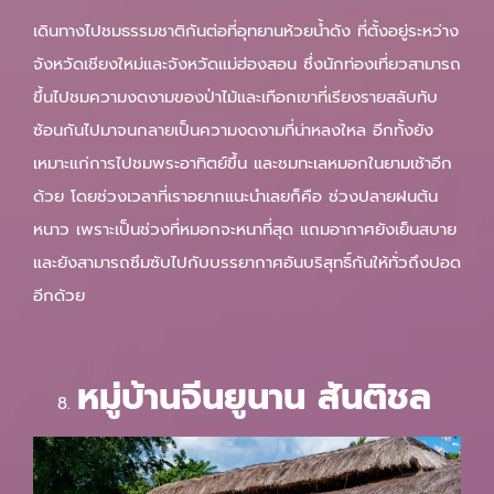
เดินทางไปชมธรรมชาติกันต่อที่อุทยานห้วยน้ำดัง ที่ตั้งอยู่ระหว่าง
จังหวัดเชียงใหม่และจังหวัดแม่ฮ่องสอน ซึ่งนักท่องเที่ยวสามารถ
ขึ้นไปชมความงดงามของป่าไม้และเทือกเขาที่เรียงรายสลับทับ
ซ้อนกันไปมาจนกลายเป็นความงดงามที่น่าหลงใหล อีกทั้งยัง
เหมาะแก่การไปชมพระอาทิตย์ขึ้น และชมทะเลหมอกในยามเช้าอีก
ด้วย โดยช่วงเวลาที่เราอยากแนะนำเลยก็คือ ช่วงปลายฝนต้น
หนาว เพราะเป็นช่วงที่หมอกจะหนาที่สุด แถมอากาศยังเย็นสบาย
และยังสามารถซึมซับไปกับบรรยากาศอันบริสุทธิ์กันให้ทั่วถึงปอด
อีกด้วย
หมู่บ้านจีนยูนาน สันติชล