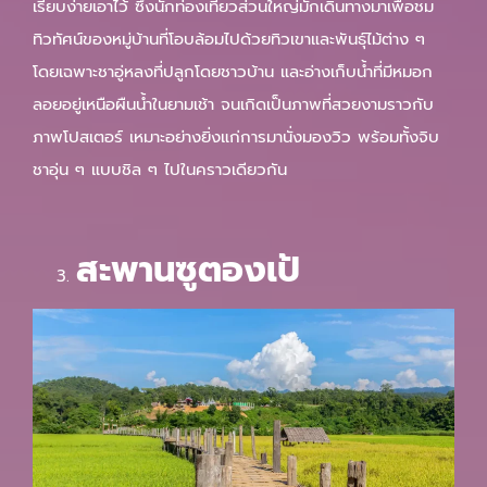
เรียบง่ายเอาไว้ ซึ่งนักท่องเที่ยวส่วนใหญ่มักเดินทางมาเพื่อชม
ทิวทัศน์ของหมู่บ้านที่โอบล้อมไปด้วยทิวเขาและพันธุ์ไม้ต่าง ๆ
โดยเฉพาะชาอู่หลงที่ปลูกโดยชาวบ้าน และอ่างเก็บน้ำที่มีหมอก
ลอยอยู่เหนือผืนน้ำในยามเช้า จนเกิดเป็นภาพที่สวยงามราวกับ
ภาพโปสเตอร์ เหมาะอย่างยิ่งแก่การมานั่งมองวิว พร้อมทั้งจิบ
ชาอุ่น ๆ แบบชิล ๆ ไปในคราวเดียวกัน
สะพานซูตองเป้