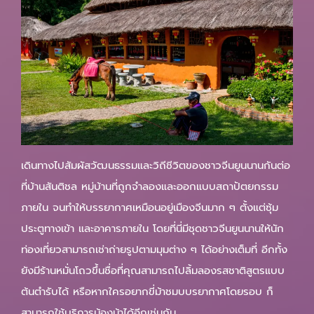
เดินทางไปสัมผัสวัฒนธรรมและวิถีชีวิตของชาวจีนยูนนานกันต่อ
ที่บ้านสันติชล หมู่บ้านที่ถูกจำลองและออกแบบสถาปัตยกรรม
ภายใน จนทำให้บรรยากาศเหมือนอยู่เมืองจีนมาก ๆ ตั้งแต่ซุ้ม
ประตูทางเข้า และอาคารภายใน โดยที่นี่มีชุดชาวจีนยูนนานให้นัก
ท่องเที่ยวสามารถเช่าถ่ายรูปตามมุมต่าง ๆ ได้อย่างเต็มที่ อีกทั้ง
ยังมีร้านหมั่นโถวขึ้นชื่อที่คุณสามารถไปลิ้มลองรสชาติสูตรแบบ
ต้นตำรับได้ หรือหากใครอยากขี่ม้าชมบบรยากาศโดยรอบ ก็
สามารถใช้บริการน้องม้าได้อีกเช่นกัน