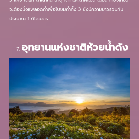
3 แห่ง ได้แก่ ถ้ำเสาหิน ถ้ำตุ๊กตา และถ้ำผีแมน โดยนักท่องเที่ยว
จะต้องนั่งแพลอดถ้ำเพื่อไปชมถ้ำทั้ง 3 ซึ่งมีความยาวรวมกัน
ประมาณ 1 กิโลเมตร
อุทยานแห่งชาติห้วยน้ำดัง