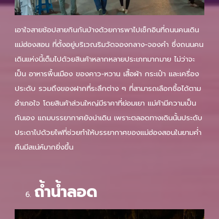
เอาใจสายช้อปสายกินกันบ้างด้วยการพาไปเช็กอินที่ถนนคนเดิน
แม่ฮ่องสอน ที่ตั้งอยู่บริเวณริมวัดจองกลาง-จองคำ ซึ่งถนนคน
เดินแห่งนี้เต็มไปด้วยสินค้าหลากหลายประเภทมากมาย ไม่ว่าจะ
เป็น อาหารพื้นเมือง ของคาว-หวาน เสื้อผ้า กระเป๋า และเครื่อง
ประดับ รวมถึงของฝากที่ระลึกต่าง ๆ ที่สามารถเลือกซื้อได้ตาม
อำเภอใจ โดยสินค้าส่วนใหญ่มีราคาที่ย่อมเยา แม่ค้ามีความเป็น
กันเอง แถมบรรยากาศยังน่าเดิน เพราะตลอดทางเดินนั้นประดับ
ประดาไปด้วยไฟที่ช่วยทำให้บรรยากาศของแม่ฮ่องสอนในยามค่ำ
คืนมีสเน่ห์มากยิ่งขึ้น
ถ้ำน้ำลอด