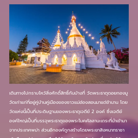
เดินทางไปกราบไหว้สิ่งศักดิ์สิทธิ์กันบ้างที่ วัดพระธาตุดอยกองมู
วัดเก่าแก่ที่อยู่คู่บ้านคู่เมืองของชาวแม่ฮ่องสอนมาแต่ช้านาน โดย
วัดแห่งนี้เป็นที่ประดิษฐานของพระธาตุเจดีย์ 2 องค์ ซึ่งเจดีย์
องค์ใหญ่เป็นที่บรรจุพระธาตุของพระโมคคัลลานะเถระที่นำเข้ามา
จากประเทศพม่า ส่วนอีกองค์ถูกสร้างโดยพระยาสิงหนาทราชา