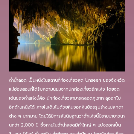
ถ้ำน้ำลอด เป็นหนึ่งในสถานที่ท่องเที่ยวสุด Unseen ของจังหวัด
แม่ฮ่องสอนที่ได้รับความนิยมจากนักท่องเที่ยวอีกแห่ง โดยจุด
เด่นของถ้ำแห่งนี้คือ นักท่องเที่ยวสามารถลอดภูเขาทะลุออกไป
อีกด้านหนึ่งได้ ภายในเต็มไปด้วยหินงอกหินย้อยรูปร่างแปลกตา
ต่าง ๆ มากมาย โดยได้มีการสันนิษฐานว่าถ้ำแห่งนี้มีอายุมายาวนา
นกว่า 2,000 ปี ซึ่งภายในถ้ำน้ำลอดมีถ้ำใหญ่ ๆ แบ่งออกเป็น